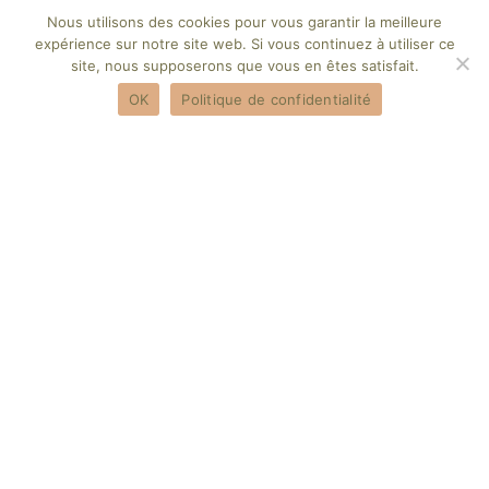
Nous utilisons des cookies pour vous garantir la meilleure
expérience sur notre site web. Si vous continuez à utiliser ce
site, nous supposerons que vous en êtes satisfait.
OK
Politique de confidentialité
FÉVRIER 10, 2025
BY
MARGAUX FABRE
Cataplasme d’Argile Verte : Mode
D’emploi Chaud et Froid
ACTUALITÉ