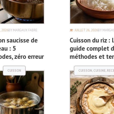
, 2026
BY
MARGAUX FABRE
JUILLET 26, 2026
BY
MARGAU
on saucisse de
Cuisson du riz : 
au : 5
guide complet 
des, zéro erreur
méthodes et te
CUISSON
CUISSON
,
CUISINE
,
REC