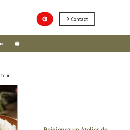
Contact
ue
four.
Rejoignez un Atelier de