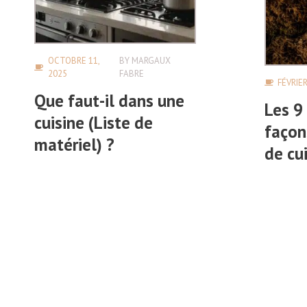
OCTOBRE 11,
BY
MARGAUX
2025
FABRE
FÉVRIER
Que faut-il dans une
Les 9
cuisine (Liste de
façon
matériel) ?
de cu