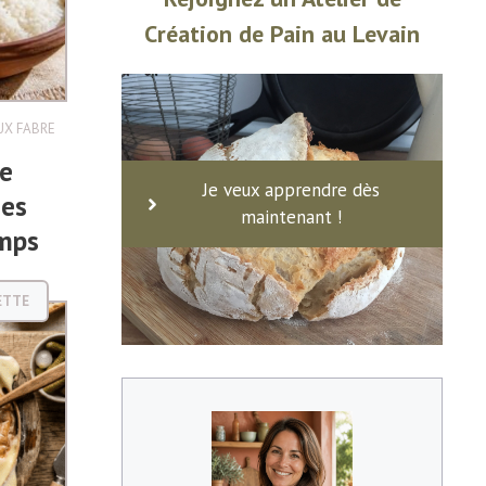
Création de Pain au Levain
X FABRE
le
Je veux apprendre dès
des
maintenant !
mps
ETTE