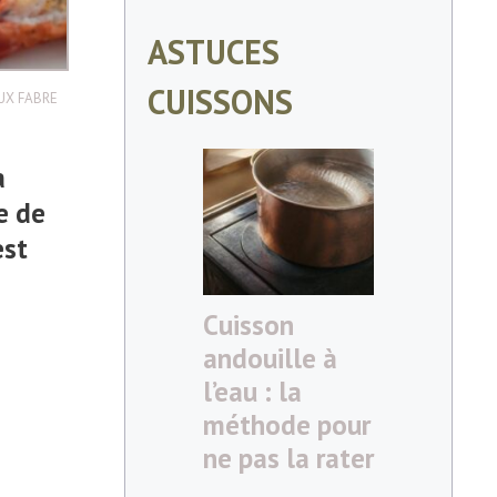
ASTUCES
CUISSONS
UX FABRE
a
e de
est
Cuisson
andouille à
l’eau : la
méthode pour
ne pas la rater