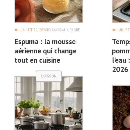
JUILLET 22, 2026
BY
MARGAUX FABRE
JUILLET
Espuma : la mousse
Temps
aérienne qui change
pomme
tout en cuisine
l’eau 
2026
CUISSON