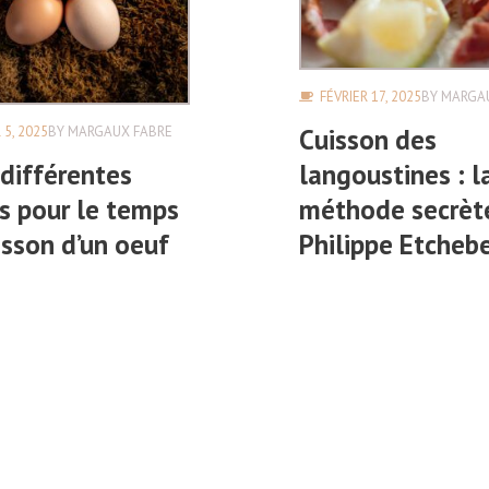
FÉVRIER 17, 2025
BY
MARGA
 5, 2025
BY
MARGAUX FABRE
Cuisson des
 différentes
langoustines : l
s pour le temps
méthode secrèt
isson d’un oeuf
Philippe Etcheb