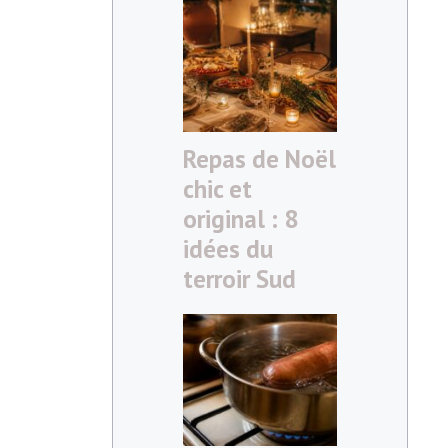
Repas de Noël
chic et
original : 8
idées du
terroir Sud