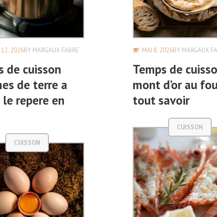
 12, 2026
BY
MARGAUX FABRE
MAI 8, 2026
BY
MARGAUX F
 de cuisson
Temps de cuiss
s de terre a
mont d’or au fou
: le repere en
tout savoir
CUISSON
CUISSON