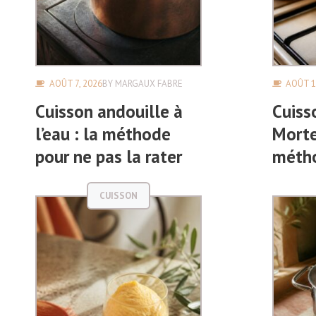
AOÛT 7, 2026
BY
MARGAUX FABRE
AOÛT 1
Cuisson andouille à
Cuiss
l’eau : la méthode
Morte
pour ne pas la rater
métho
CUISSON