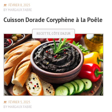
FÉVRIER 8, 2025
BY
MARGAUX FABRE
Cuisson Dorade Coryphène à la Poêle
RECETTE
,
CÔTE D'AZUR
FÉVRIER 5, 2025
BY
MARGAUX FABRE