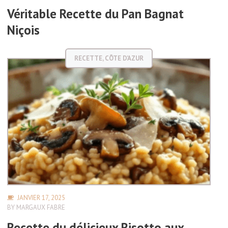
Véritable Recette du Pan Bagnat
Niçois
RECETTE
,
CÔTE D'AZUR
JANVIER 17, 2025
BY
MARGAUX FABRE
Recette du délicieux Risotto aux