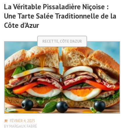
La Véritable Pissaladière Niçoise :
Une Tarte Salée Traditionnelle de la
Côte d’Azur
RECETTE
,
CÔTE D'AZUR
FÉVRIER 4, 2025
BY
MARGAUX FABRE