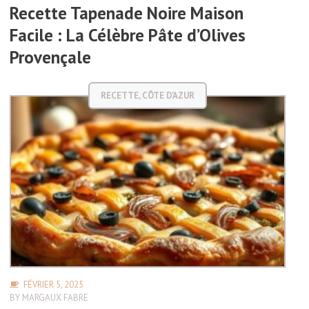
Recette Tapenade Noire Maison
Facile : La Célèbre Pâte d’Olives
Provençale
RECETTE
,
CÔTE D'AZUR
FÉVRIER 5, 2025
BY
MARGAUX FABRE