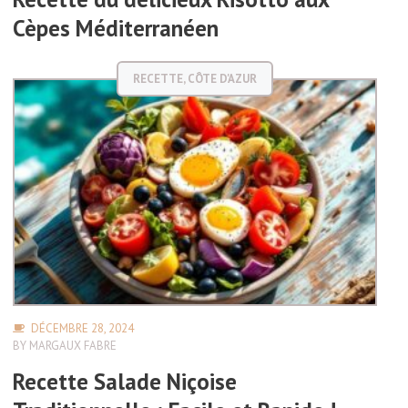
Cèpes Méditerranéen
RECETTE
,
CÔTE D'AZUR
DÉCEMBRE 28, 2024
BY
MARGAUX FABRE
Recette Salade Niçoise