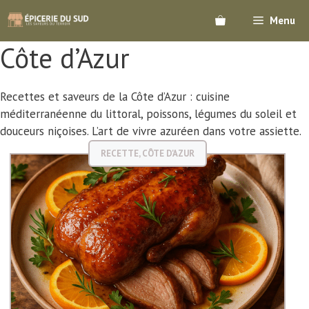
Aller
Menu
au
contenu
Côte d’Azur
Recettes et saveurs de la Côte d’Azur : cuisine
méditerranéenne du littoral, poissons, légumes du soleil et
douceurs niçoises. L’art de vivre azuréen dans votre assiette.
RECETTE
,
CÔTE D'AZUR