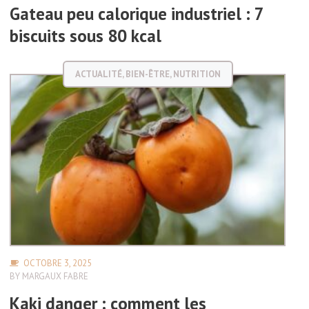
Gateau peu calorique industriel : 7
biscuits sous 80 kcal
ACTUALITÉ
,
BIEN-ÊTRE
,
NUTRITION
OCTOBRE 3, 2025
BY
MARGAUX FABRE
Kaki danger : comment les