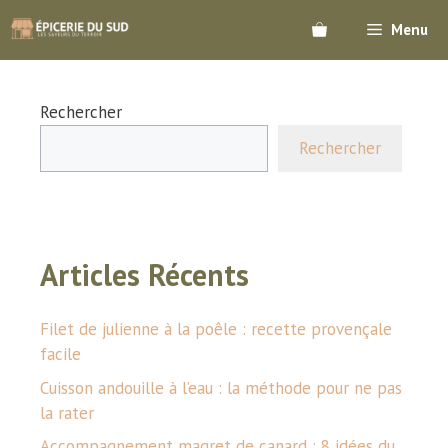
Aller
Menu
au
contenu
Rechercher
Rechercher
Articles Récents
Filet de julienne à la poêle : recette provençale
facile
Cuisson andouille à l’eau : la méthode pour ne pas
la rater
Accompagnement magret de canard : 8 idées du