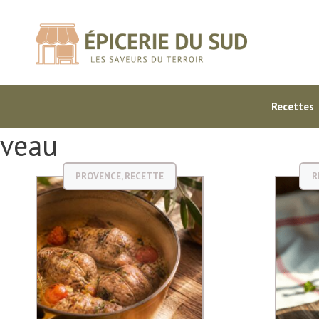
Aller
au
contenu
Recettes
veau
PROVENCE
,
RECETTE
R