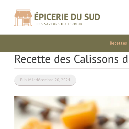
Aller
au
contenu
Recettes
Recette des Calissons 
Publié le
décembre 20, 2024