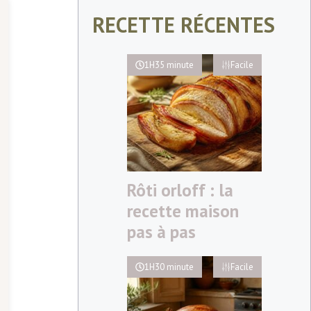
RECETTE RÉCENTES
1H35 minute
Facile
Rôti orloff : la
recette maison
pas à pas
1H30 minute
Facile