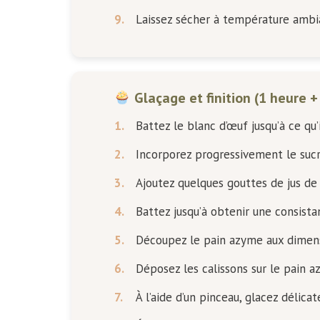
9.
Laissez sécher à température amb
Glaçage et finition (1 heure 
1.
Battez le blanc d’œuf jusqu’à ce q
2.
Incorporez progressivement le suc
3.
Ajoutez quelques gouttes de jus de 
4.
Battez jusqu’à obtenir une consistan
5.
Découpez le pain azyme aux dimens
6.
Déposez les calissons sur le pain 
7.
À l’aide d’un pinceau, glacez délica