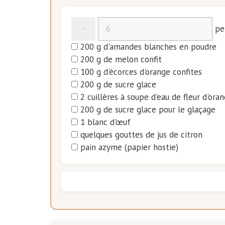
-
pe
200
g d'amandes blanches en poudre
200
g de melon confit
100
g d'écorces d'orange confites
200
g de sucre glace
2
cuillères à soupe d'eau de fleur d'ora
200
g de sucre glace pour le glaçage
1
blanc d'œuf
quelques gouttes de jus de citron
pain azyme (papier hostie)