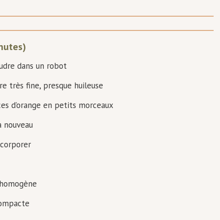
nutes)
udre dans un robot
re très fine, presque huileuse
ces d’orange en petits morceaux
à nouveau
ncorporer
e homogène
compacte