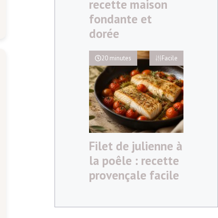
recette maison
fondante et
dorée
20 minutes
Facile
Filet de julienne à
la poêle : recette
provençale facile