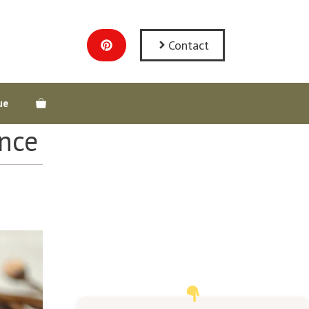
Contact
ue
ence