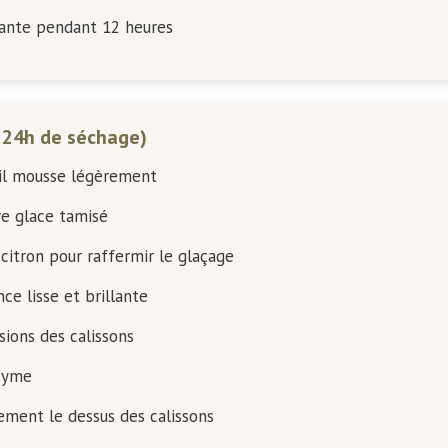
iante pendant 12 heures
+ 24h de séchage)
u’il mousse légèrement
re glace tamisé
citron pour raffermir le glaçage
ce lisse et brillante
ions des calissons
azyme
tement le dessus des calissons