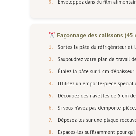
9.
Enveloppez dans du film alimentaire
Façonnage des calissons (45 
1.
Sortez la pâte du réfrigérateur et 
2.
Saupoudrez votre plan de travail d
3.
Étalez la pâte sur 1 cm d’épaisseur 
4.
Utilisez un emporte-pièce spécial 
5.
Découpez des navettes de 5 cm de
6.
Si vous n’avez pas d’emporte-pièce,
7.
Déposez-les sur une plaque recouve
8.
Espacez-les suffisamment pour qu’i