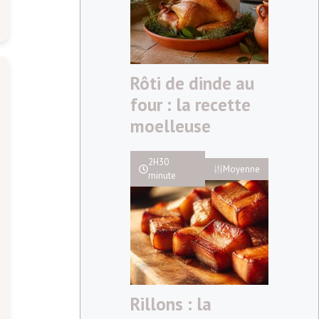
Rôti de dinde au
four : la recette
moelleuse
2H30
Moyenne
minute
Rillons : la